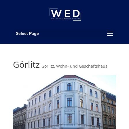
Select Page
Görlitz
Görlitz
,
Wohn- und Geschäftshaus