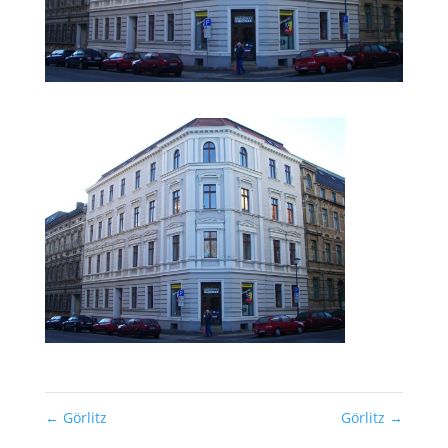
←
Görlitz
Görlitz
→