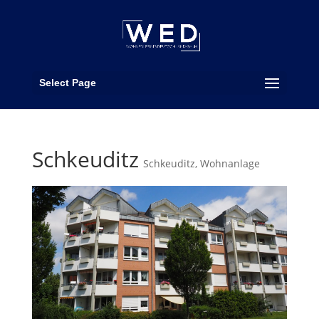
Select Page
Schkeuditz
Schkeuditz
,
Wohnanlage