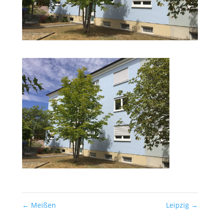
←
Meißen
Leipzig
→